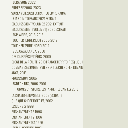
FLORAISONS 2022
EN HERBE 2008-2023
SUR LA VOIE 2021 EXTRAIT DU LIVRE NAIMA
LE JARDIN D'OISEAUX 2021 EXTRAIT
EBLOUISSEMENT VOLUME 2 2021 EXTRAIT
EBLOUISSEMENT,( VOLUME 1 ) 2020 EXTRAIT
LES PLAISIRS, 2016-2018
TOUCHER TERRE ( SUD ) 2005-2012
TOUCHER TERRE, NORD,2012
1955,CASABLANCA, 2000
DES JOURNÉES ENTIÈRES, 2000
ELOGE DE LA RÉALITÉ, 2013 FRANCE TERRITOIRE(S) LIQUIDES, 2013
DOMMAGE SES PARENTS VIENNENT LA CHERCHER DEMAIN, 2018
ANGE, 2013
PROCESSION, 2005
LES DÉCHIRÉS, 2006-2007
FORMES D'HISTOIRE, LES TANNERIES D'AMILLY 2018
LA CHAMBRE INVISIBLE ,2005 (EXTRAIT)
QUELQUE CHOSE D'OEDIPE,2002
LES SONGES 1999
ENCHANTEMENT,3 1998
ENCHANTEMENT 2, 1997
ENCHANTEMENTS 1, 1996
LES PHILOSOPHES, 1996