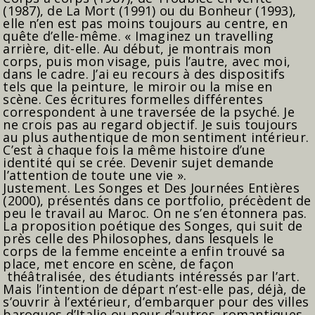
(1987), de La Mort (1991) ou du Bonheur (1993),
elle n’en est pas moins toujours au centre, en
quête d’elle-même. « Imaginez un travelling
arrière, dit-elle. Au début, je montrais mon
corps, puis mon visage, puis l’autre, avec moi,
dans le cadre. J’ai eu recours à des dispositifs
tels que la peinture, le miroir ou la mise en
scène. Ces écritures formelles différentes
correspondent à une traversée de la psyché. Je
ne crois pas au regard objectif. Je suis toujours
au plus authentique de mon sentiment intérieur.
C’est à chaque fois la même histoire d’une
identité qui se crée. Devenir sujet demande
l’attention de toute une vie ».
Justement. Les Songes et Des Journées Entières
(2000), présentés dans ce portfolio, précèdent de
peu le travail au Maroc. On ne s’en étonnera pas.
La proposition poétique des Songes, qui suit de
près celle des Philosophes, dans lesquels le
corps de la femme enceinte a enfin trouvé sa
place, met encore en scène, de façon
théâtralisée, des étudiants intéressés par l’art.
Mais l’intention de départ n’est-elle pas, déjà, de
s’ouvrir à l’extérieur, d’embarquer pour des villes
baroques d’Italie ou pour d’autres, romantiques