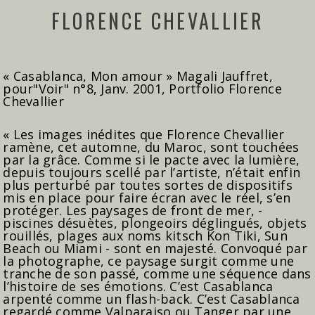
FLORENCE CHEVALLIER
« Casablanca, Mon amour » Magali Jauffret,
pour"Voir" n°8, Janv. 2001, Portfolio Florence
Chevallier
« Les images inédites que Florence Chevallier
ramène, cet automne, du Maroc, sont touchées
par la grâce. Comme si le pacte avec la lumière,
depuis toujours scellé par l’artiste, n’était enfin
plus perturbé par toutes sortes de dispositifs
mis en place pour faire écran avec le réel, s’en
protéger. Les paysages de front de mer, -
piscines désuètes, plongeoirs déglingués, objets
rouillés, plages aux noms kitsch Kon Tiki, Sun
Beach ou Miami - sont en majesté. Convoqué par
la photographe, ce paysage surgit comme une
tranche de son passé, comme une séquence dans
l’histoire de ses émotions. C’est Casablanca
arpenté comme un flash-back. C’est Casablanca
regardé comme Valparaiso ou Tanger par une