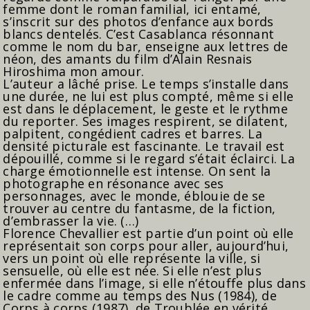
femme dont le roman familial, ici entamé,
s’inscrit sur des photos d’enfance aux bords
blancs dentelés. C’est Casablanca résonnant
comme le nom du bar, enseigne aux lettres de
néon, des amants du film d’Alain Resnais
Hiroshima mon amour.
L’auteur a lâché prise. Le temps s’installe dans
une durée, ne lui est plus compté, même si elle
est dans le déplacement, le geste et le rythme
du reporter. Ses images respirent, se dilatent,
palpitent, congédient cadres et barres. La
densité picturale est fascinante. Le travail est
dépouillé, comme si le regard s’était éclairci. La
charge émotionnelle est intense. On sent la
photographe en résonance avec ses
personnages, avec le monde, éblouie de se
trouver au centre du fantasme, de la fiction,
d’embrasser la vie. (…)
Florence Chevallier est partie d’un point où elle
représentait son corps pour aller, aujourd’hui,
vers un point où elle représente la ville, si
sensuelle, où elle est née. Si elle n’est plus
enfermée dans l’image, si elle n’étouffe plus dans
le cadre comme au temps des Nus (1984), de
Corps à corps (1987), de Troublée en vérité