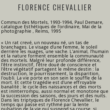
FLORENCE CHEVALLIER
Commun des Mortels, 1993-1994, Paul Demare,
catalogue Esthétiques de l’ordinaire, Mai de la
photographie , Reims, 1995
« Un rat crevé, un nouveau né, un tas de
branchages. Le visage d’une femme, le soleil
derrière les nuages, une vache. L’animal, l’humain
et la nature forment ensemble la communauté
des mortels. Malgré leur profonde différence,
l’être instinctif, l’être doué de conscience et
l’être végétatif partagent le même destin : la
destruction, le pourrissement, la disparition,
l’oubli. La vie porte en son sein le souffle de la
mort. Et cette tragédie est d’une effroyable
banalité ; le cycle des naissances et des morts
est ininterrompu, aussi normal et monotone que
la succession des saisons, des jours et des nuits.
Dans les triptyques de Florence Chevallier, le
temps qui passe est rythmé par la lente
pulsation de la vie qui suspend sa course, si